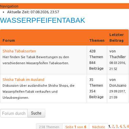
Navigation
Anmelden
Aktuelle Zeit: 07.08.2026, 23:57
Registrieren
WASSERPFEIFENTABAK
Shisha Palace Shop
Neue Produkte
Letzter
Sonderangebote
Forum
Themen
Beitrag
Shisha Tabaksorten
428
von
Themen
Thachiller
Hier finden Sie Tabak Bewertungen zu den
844
08.03.2016,
verschiedenen Wasserpfeifen Tabaksorten.
Beiträge
21:52
Shisha Tabak im Ausland
35
von
Themen
DonJuano
Diskussion über ausländische Shisha Shops, die
354
29.09.2017,
Wasserpfeifen-Tabak verkaufen und
Beiträge
21:09
Urlaubsregionen.
Suche
1
,
2
,
3
,
4
,
5
,
6
258 Themen
Seite
1
von
6
Nächste