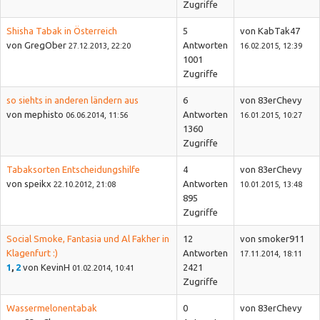
Zugriffe
Shisha Tabak in Österreich
5
von KabTak47
von GregOber
Antworten
27.12.2013, 22:20
16.02.2015, 12:39
1001
Zugriffe
so siehts in anderen ländern aus
6
von 83erChevy
von mephisto
Antworten
06.06.2014, 11:56
16.01.2015, 10:27
1360
Zugriffe
Tabaksorten Entscheidungshilfe
4
von 83erChevy
von speikx
Antworten
22.10.2012, 21:08
10.01.2015, 13:48
895
Zugriffe
Social Smoke, Fantasia und Al Fakher in
12
von smoker911
Klagenfurt :)
Antworten
17.11.2014, 18:11
1
,
2
von KevinH
2421
01.02.2014, 10:41
Zugriffe
Wassermelonentabak
0
von 83erChevy