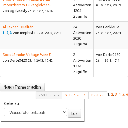
importiertem zu vergleichen?
Antworten
03.02.2014, 20:09
von pgdynasty
1204
24.01.2014, 16:46
Zugriffe
Al Fakher, Qualität?
24
von BenkiePie
1
,
2
,
3
von mephisto
Antworten
06.06.2008, 09:41
25.01.2014, 20:24
3030
Zugriffe
Social Smoke Voltage Wien !?
2
von Derbi0420
von Derbi0420
Antworten
23.11.2013, 19:42
26.11.2013, 17:41
1234
Zugriffe
Neues Thema erstellen
1
,
2
,
3
,
4
,
5
,
6
258 Themen
Seite
1
von
6
Nächste
Gehe zu:
Los