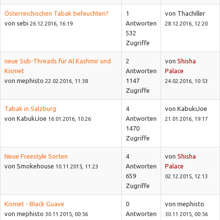
Österreichischen Tabak befeuchten?
1
von Thachiller
von sebi
Antworten
26.12.2016, 16:19
28.12.2016, 12:20
532
Zugriffe
neue Sub-Threads für Al Kashmir und
2
von
Shisha
Kismet
Antworten
Palace
von mephisto
1147
22.02.2016, 11:38
24.02.2016, 10:53
Zugriffe
Tabak in Salzburg
4
von KabukiJoe
von KabukiJoe
Antworten
16.01.2016, 10:26
21.01.2016, 19:17
1470
Zugriffe
Neue Freestyle Sorten
4
von
Shisha
von Smokehouse
Antworten
Palace
10.11.2015, 11:23
659
02.12.2015, 12:13
Zugriffe
Kismet - Black Guave
0
von mephisto
von mephisto
Antworten
30.11.2015, 00:56
30.11.2015, 00:56