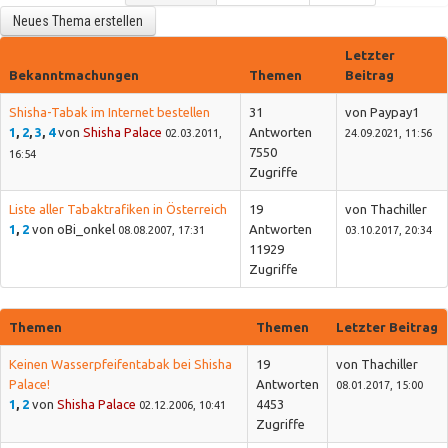
Neues Thema erstellen
Letzter
Bekanntmachungen
Themen
Beitrag
Shisha-Tabak im Internet bestellen
31
von Paypay1
1
,
2
,
3
,
4
von
Shisha Palace
Antworten
02.03.2011,
24.09.2021, 11:56
7550
16:54
Zugriffe
Liste aller Tabaktrafiken in Österreich
19
von Thachiller
1
,
2
von oBi_onkel
Antworten
08.08.2007, 17:31
03.10.2017, 20:34
11929
Zugriffe
Themen
Themen
Letzter Beitrag
Keinen Wasserpfeifentabak bei Shisha
19
von Thachiller
Palace!
Antworten
08.01.2017, 15:00
1
,
2
von
Shisha Palace
4453
02.12.2006, 10:41
Zugriffe