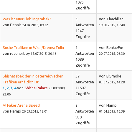
1075
Zugriffe
Was ist euer Lieblingstabak?
3
von Thachiller
von Dennis
Antworten
24.04.2015, 09:32
19.08.2015, 15:40
1247
Zugriffe
Suche Trafiken in Wien/Krems/Tulln
1
von BenkiePie
von reconerboy
Antworten
18.07.2015, 20:16
20.07.2015, 06:30
1089
Zugriffe
Shishatabak der in österreichischen
37
von ElSmoke
Trafiken erhältlich ist
Antworten
03.07.2015, 14:28
1
,
2
,
3
,
4
von
Shisha Palace
11607
20.08.2008,
Zugriffe
22:06
Al Faker Arena Speed
2
von Hampi
von Hampi
Antworten
26.03.2015, 18:01
01.04.2015, 16:39
930
Zugriffe