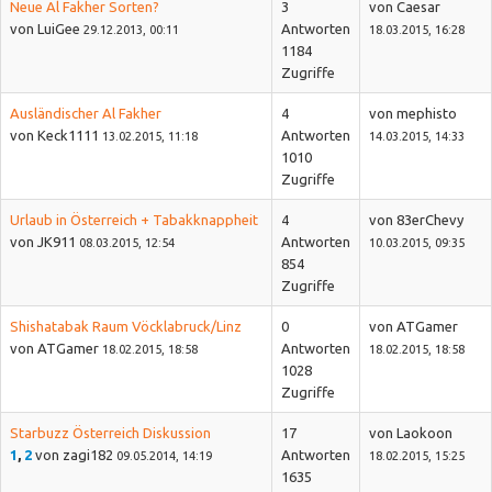
Neue Al Fakher Sorten?
3
von Caesar
von LuiGee
Antworten
29.12.2013, 00:11
18.03.2015, 16:28
1184
Zugriffe
Ausländischer Al Fakher
4
von mephisto
von Keck1111
Antworten
13.02.2015, 11:18
14.03.2015, 14:33
1010
Zugriffe
Urlaub in Österreich + Tabakknappheit
4
von 83erChevy
von JK911
Antworten
08.03.2015, 12:54
10.03.2015, 09:35
854
Zugriffe
Shishatabak Raum Vöcklabruck/Linz
0
von ATGamer
von ATGamer
Antworten
18.02.2015, 18:58
18.02.2015, 18:58
1028
Zugriffe
Starbuzz Österreich Diskussion
17
von Laokoon
1
,
2
von zagi182
Antworten
09.05.2014, 14:19
18.02.2015, 15:25
1635