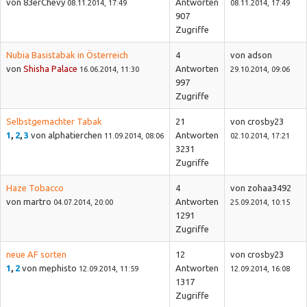
von 83erChevy
Antworten
08.11.2014, 17:49
08.11.2014, 17:49
907
Zugriffe
Nubia Basistabak in Österreich
4
von adson
von
Shisha Palace
Antworten
16.06.2014, 11:30
29.10.2014, 09:06
997
Zugriffe
Selbstgemachter Tabak
21
von crosby23
1
,
2
,
3
von alphatierchen
Antworten
11.09.2014, 08:06
02.10.2014, 17:21
3231
Zugriffe
Haze Tobacco
4
von zohaa3492
von martro
Antworten
04.07.2014, 20:00
25.09.2014, 10:15
1291
Zugriffe
neue AF sorten
12
von crosby23
1
,
2
von mephisto
Antworten
12.09.2014, 11:59
12.09.2014, 16:08
1317
Zugriffe