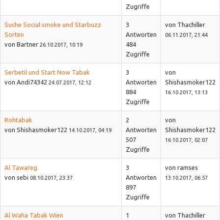
Zugriffe
Suche Social smoke und Starbuzz
3
von Thachiller
Sorten
Antworten
06.11.2017, 21:44
von Bartner
484
26.10.2017, 10:19
Zugriffe
Serbetil und Start Now Tabak
3
von
von Andi74342
Antworten
Shishasmoker122
24.07.2017, 12:12
884
16.10.2017, 13:13
Zugriffe
Rohtabak
2
von
von Shishasmoker122
Antworten
Shishasmoker122
14.10.2017, 04:19
507
16.10.2017, 02:07
Zugriffe
Al Tawareg
3
von ramses
von sebi
Antworten
08.10.2017, 23:37
13.10.2017, 06:57
897
Zugriffe
Al Waha Tabak Wien
1
von Thachiller