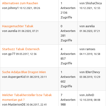
Alternativen zum Rauchen
1
von ShishaChica
von johnny1
Antworten
10.12.2021, 09:26
10.12.2021, 12:55
2136
Zugriffe
Hausgemachter Tabak
0
von aurelia
von aurelia
Antworten
01.06.2020, 07:21
01.06.2020, 07:21
281
Zugriffe
Starbuzz Tabak Österreich
4
von ramses
von gp77
Antworten
09.05.2017, 12:56
04.11.2019, 16:58
857
Zugriffe
Suche Adalya Blue Dragon Wien
1
von 83erChevy
von AspergerKid
Antworten
01.08.2019, 20:11
03.08.2019, 13:29
602
Zugriffe
Welcher Tabakhersteller bzw Tabak
7
von JohnD
momentan gut ?
Antworten
12.10.2018, 08:08
von MysterionDE
988
30.06.2017, 22:41