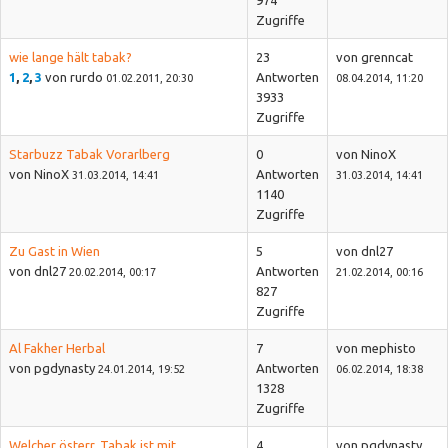
Zugriffe
wie lange hält tabak?
23
von grenncat
1
,
2
,
3
von rurdo
Antworten
01.02.2011, 20:30
08.04.2014, 11:20
3933
Zugriffe
Starbuzz Tabak Vorarlberg
0
von NinoX
von NinoX
Antworten
31.03.2014, 14:41
31.03.2014, 14:41
1140
Zugriffe
Zu Gast in Wien
5
von dnl27
von dnl27
Antworten
20.02.2014, 00:17
21.02.2014, 00:16
827
Zugriffe
Al Fakher Herbal
7
von mephisto
von pgdynasty
Antworten
24.01.2014, 19:52
06.02.2014, 18:38
1328
Zugriffe
Welcher österr. Tabak ist mit
4
von pgdynasty