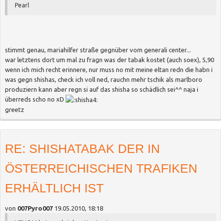
Pearl
stimmt genau, mariahilfer straße gegnüber vom generali center...
war letztens dort um mal zu fragn was der tabak kostet (auch soex), 5,90
wenn ich mich recht erinnere, nur muss no mit meine eltan redn die habn i
was gegn shishas, check ich voll ned, rauchn mehr tschik als marlboro
produziern kann aber regn si auf das shisha so schädlich sei^^ naja i
überreds scho no xD
greetz
RE: SHISHATABAK DER IN
ÖSTERREICHISCHEN TRAFIKEN
ERHÄLTLICH IST
von
007Pyro007
19.05.2010, 18:18