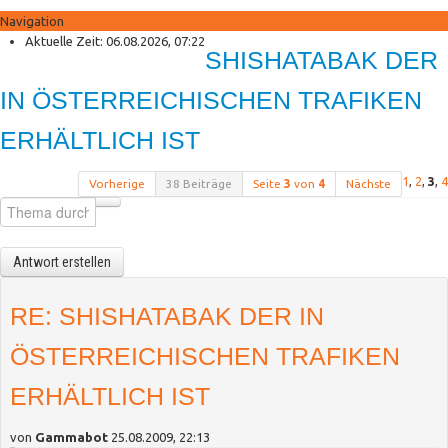
Navigation
Anmelden
Aktuelle Zeit: 06.08.2026, 07:22
SHISHATABAK DER
Registrieren
Shisha Palace Shop
IN ÖSTERREICHISCHEN TRAFIKEN
Neue Produkte
Sonderangebote
ERHÄLTLICH IST
1
,
2
,
3
,
4
Vorherige
38 Beiträge
Seite
3
von
4
Nächste
Antwort erstellen
RE: SHISHATABAK DER IN
ÖSTERREICHISCHEN TRAFIKEN
ERHÄLTLICH IST
von
Gammabot
25.08.2009, 22:13