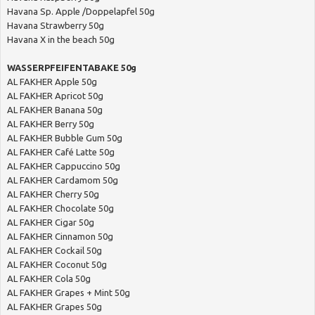
Havana Sp. Apple /Doppelapfel 50g
Havana Strawberry 50g
Havana X in the beach 50g
WASSERPFEIFENTABAKE 50g
AL FAKHER Apple 50g
AL FAKHER Apricot 50g
AL FAKHER Banana 50g
AL FAKHER Berry 50g
AL FAKHER Bubble Gum 50g
AL FAKHER Café Latte 50g
AL FAKHER Cappuccino 50g
AL FAKHER Cardamom 50g
AL FAKHER Cherry 50g
AL FAKHER Chocolate 50g
AL FAKHER Cigar 50g
AL FAKHER Cinnamon 50g
AL FAKHER Cockail 50g
AL FAKHER Coconut 50g
AL FAKHER Cola 50g
AL FAKHER Grapes + Mint 50g
AL FAKHER Grapes 50g