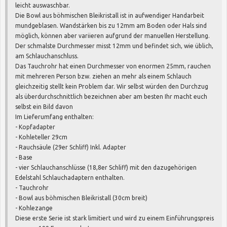
leicht auswaschbar.
Die Bowl aus böhmischen Bleikristall ist in aufwendiger Handarbeit
mundgeblasen. Wandstärken bis zu 12mm am Boden oder Hals sind
möglich, können aber variieren aufgrund der manuellen Herstellung.
Der schmalste Durchmesser misst 12mm und befindet sich, wie üblich,
am Schlauchanschluss.
Das Tauchrohr hat einen Durchmesser von enormen 25mm, rauchen
mit mehreren Person bzw. ziehen an mehr als einem Schlauch
gleichzeitig stellt kein Problem dar. Wir selbst würden den Durchzug
als überdurchschnittlich bezeichnen aber am besten Ihr macht euch
selbst ein Bild davon
Im Lieferumfang enthalten:
- Kopfadapter
- Kohleteller 29cm
- Rauchsäule (29er Schliff) Inkl. Adapter
- Base
- vier Schlauchanschlüsse (18,8er Schliff) mit den dazugehörigen
Edelstahl Schlauchadaptern enthalten.
- Tauchrohr
- Bowl aus böhmischen Bleikristall (30cm breit)
- Kohlezange
Diese erste Serie ist stark limitiert und wird zu einem Einführungspreis