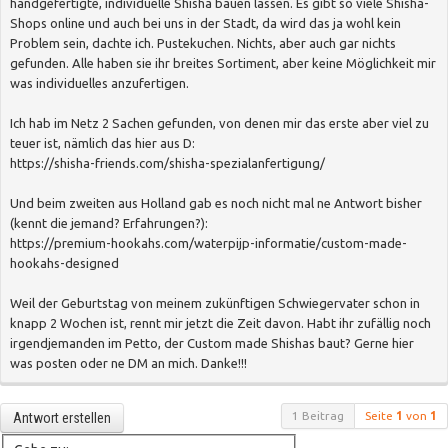
handgefertigte, individuelle Shisha bauen lassen. Es gibt so viele Shisha-
Shops online und auch bei uns in der Stadt, da wird das ja wohl kein
Problem sein, dachte ich. Pustekuchen. Nichts, aber auch gar nichts
gefunden. Alle haben sie ihr breites Sortiment, aber keine Möglichkeit mir
was individuelles anzufertigen.
Ich hab im Netz 2 Sachen gefunden, von denen mir das erste aber viel zu
teuer ist, nämlich das hier aus D:
https://shisha-friends.com/shisha-spezialanfertigung/
Und beim zweiten aus Holland gab es noch nicht mal ne Antwort bisher
(kennt die jemand? Erfahrungen?):
https://premium-hookahs.com/waterpijp-informatie/custom-made-
hookahs-designed
Weil der Geburtstag von meinem zukünftigen Schwiegervater schon in
knapp 2 Wochen ist, rennt mir jetzt die Zeit davon. Habt ihr zufällig noch
irgendjemanden im Petto, der Custom made Shishas baut? Gerne hier
was posten oder ne DM an mich. Danke!!!
1 Beitrag
Seite
1
von
1
Antwort erstellen