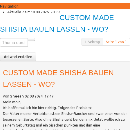
Navigation
Anmelden
Aktuelle Zeit: 10.08.2026, 20:59
CUSTOM MADE
Registrieren
Shisha Palace Shop
SHISHA BAUEN LASSEN - WO?
Neue Produkte
Sonderangebote
1 Beitrag
Seite
1
von
1
Antwort erstellen
CUSTOM MADE SHISHA BAUEN
LASSEN - WO?
von
Sheesh
02.08.2024, 17:47
Moin moin,
ich hoffe mal, ich bin hier richtig. Folgendes Problem:
Der Vater meiner Verlobten ist ein Shisha-Raucher und zwar einer von der
besessenen Sorte. Also ohne Shisha geht bei dem nix. Jetzt wollte ich zu
seinem Geburtstag mal ein bisschen punkten und ihm eine