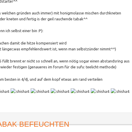
dstarter^^
us welchen gründen auch immer) mit honigmolasse mischen durchkneten
der kneten und fertig is der geil rauchende tabak^^
n ich selbst einer bin :P):
achen damit die hitze kompensiert wird
lüht länger,was empfehlendswert ist, wenn man selbstzünder nimmt^^)
füllt brennt er nicht so schnell an, wenn nötig sogar einen abstandsring aus
e wieder festigen (genaueres im forum für die sufu: teelicht-methode)
 besten in 4/4), und auf dem kopf etwas am rand verteilen
ABAK BEFEUCHTEN