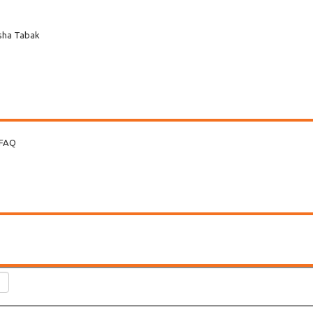
sha Tabak
 FAQ