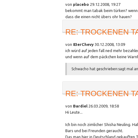
von
placebo
29.12.2008, 19:27
bekommt man tabak beim türken? wenn j
dass die einen nicht übers ohr hauen?
RE: TROCKENEN T
von
83erChevy
30.12.2008, 13:09
ich würd auf jeden fall ned mehr bezahlen 
und wenn auf dem päckchen keine Warnhin
Schwacho hat geschrieben:
sagt mal an
RE: TROCKENEN T
von
Bardiel
26.03.2009, 18:58
Hi Leute...
Ich bin noch zimlicher Shisha Neuling. H
Bars und bei Freunden geraucht.
Das man hier in Deutschland gekauften T