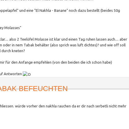
Doppelapfel" und eine "El Nakhla - Banane" noch dazu bestellt (beides 50g
ney Molasses"
lar.... also 2 Teelöfel Molasse ist klar und einen Tag ruhen lassen auch.... aber
en oder in nem Tabak behälter (also sprich was luft dichtes)? und wie off soll
l durch kneten?
mir für den Anfange empfehlen (von den beiden die ich schon habe)
 auf Antworten
ABAK BEFEUCHTEN
chliessen. würde vorher den nakhla rauchen da er dir nach serbetli nicht mehr