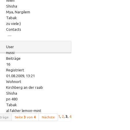
Wien
Shisha
Mya, Nargilem
Tabak
zu viele:)
Contacts
User
nussi
Beiträge
16
n
Registriert
01.08.2009, 13:21
Wohnort
Kirchberg an der raab
Shisha
pn 480
Tabak
al fakher lemon-mint
1
,
2
,
3
,
4
träge
Seite
3
von
4
Nächste