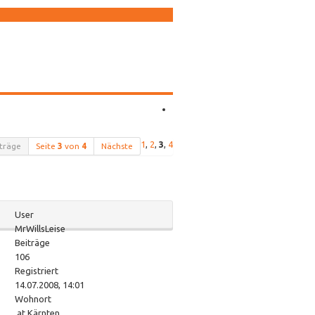
1
,
2
,
3
,
4
träge
Seite
3
von
4
Nächste
User
MrWillsLeise
Beiträge
106
Registriert
14.07.2008, 14:01
Wohnort
.at Kärnten