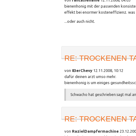
von
fantasiename
12.11.2008, 04:03
bienenhonig mit der passenden konsistenz
effekt bei enormer kosteneffizienz. was 
...oder auch nicht.
RE: TROCKENEN T
von
83erChevy
12.11.2008, 10:12
dafür deinen arzt umso mehr.
bienenhonig is um einiges gesundheitssc
Schwacho hat geschrieben:
sagt mal an
RE: TROCKENEN T
von
RazielDampfermachine
23.12.200