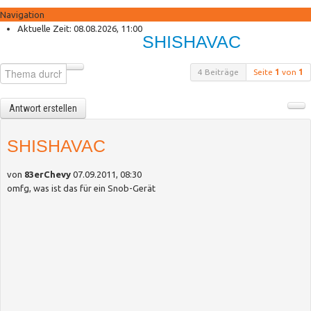
Navigation
Anmelden
Aktuelle Zeit: 08.08.2026, 11:00
SHISHAVAC
Registrieren
Shisha Palace Shop
Neue Produkte
4 Beiträge
Seite
1
von
1
Sonderangebote
Antwort erstellen
SHISHAVAC
von
83erChevy
07.09.2011, 08:30
omfg, was ist das für ein Snob-Gerät