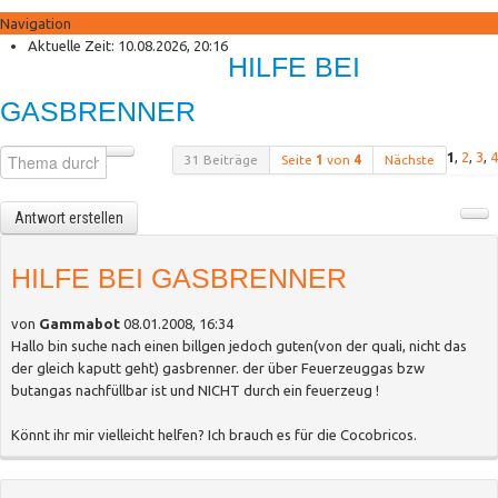
Navigation
Anmelden
Aktuelle Zeit: 10.08.2026, 20:16
HILFE BEI
Registrieren
Shisha Palace Shop
GASBRENNER
Neue Produkte
Sonderangebote
1
,
2
,
3
,
4
31 Beiträge
Seite
1
von
4
Nächste
Antwort erstellen
HILFE BEI GASBRENNER
von
Gammabot
08.01.2008, 16:34
Hallo bin suche nach einen billgen jedoch guten(von der quali, nicht das
der gleich kaputt geht) gasbrenner. der über Feuerzeuggas bzw
butangas nachfüllbar ist und NICHT durch ein feuerzeug !
Könnt ihr mir vielleicht helfen? Ich brauch es für die Cocobricos.