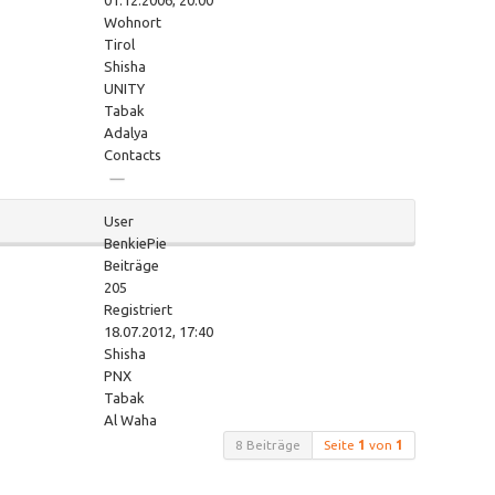
01.12.2006, 20:00
Wohnort
Tirol
Shisha
UNITY
Tabak
Adalya
Contacts
User
BenkiePie
Beiträge
205
Registriert
18.07.2012, 17:40
Shisha
PNX
Tabak
Al Waha
8 Beiträge
Seite
1
von
1