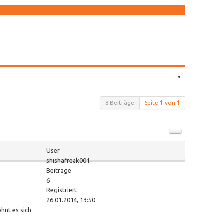
8 Beiträge
Seite
1
von
1
User
shishafreak001
Beiträge
6
Registriert
26.01.2014, 13:50
hnt es sich