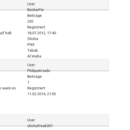
User
BenkiePie
Beiträge
205
Registriert
pf halt
18.07.2012, 17:40
Shisha
PNX
Tabak
Al Waha
User
PhilippKroebi
Beiträge
1
ab wann es
Registriert
11.02.2014, 21:05
User
shishafreak001