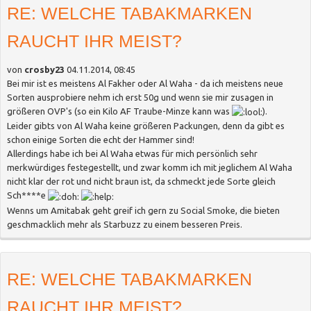
RE: WELCHE TABAKMARKEN
RAUCHT IHR MEIST?
von
crosby23
04.11.2014, 08:45
Bei mir ist es meistens Al Fakher oder Al Waha - da ich meistens neue
Sorten ausprobiere nehm ich erst 50g und wenn sie mir zusagen in
größeren OVP's (so ein Kilo AF Traube-Minze kann was
).
Leider gibts von Al Waha keine größeren Packungen, denn da gibt es
schon einige Sorten die echt der Hammer sind!
Allerdings habe ich bei Al Waha etwas für mich persönlich sehr
merkwürdiges festegestellt, und zwar komm ich mit jeglichem Al Waha
nicht klar der rot und nicht braun ist, da schmeckt jede Sorte gleich
Sch****e
Wenns um Amitabak geht greif ich gern zu Social Smoke, die bieten
geschmacklich mehr als Starbuzz zu einem besseren Preis.
RE: WELCHE TABAKMARKEN
RAUCHT IHR MEIST?