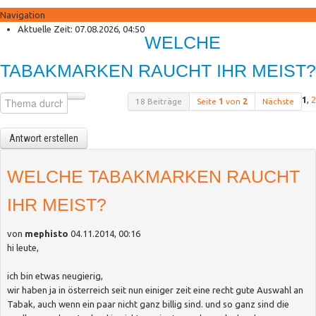
Navigation
Anmelden
Aktuelle Zeit: 07.08.2026, 04:50
WELCHE
Registrieren
Shisha Palace Shop
TABAKMARKEN RAUCHT IHR MEIST?
Neue Produkte
Sonderangebote
1
,
2
18 Beiträge
Seite
1
von
2
Nächste
Antwort erstellen
WELCHE TABAKMARKEN RAUCHT
IHR MEIST?
von
mephisto
04.11.2014, 00:16
hi leute,
ich bin etwas neugierig,
wir haben ja in österreich seit nun einiger zeit eine recht gute Auswahl an
Tabak, auch wenn ein paar nicht ganz billig sind. und so ganz sind die